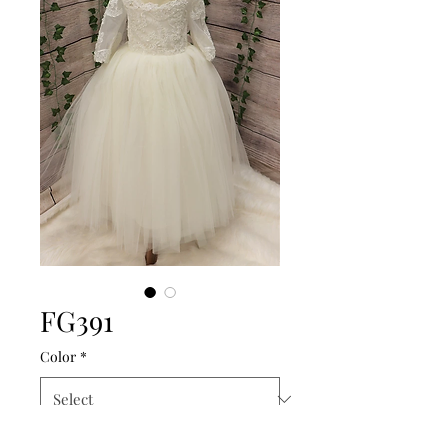
FG391
Color
*